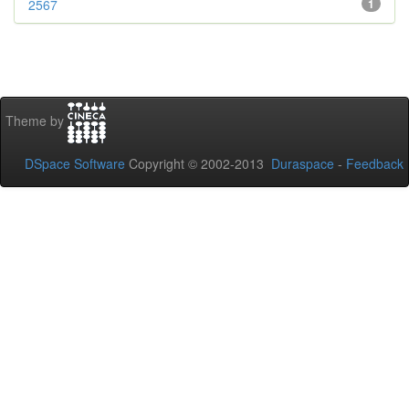
2567
1
Theme by
DSpace Software
Copyright © 2002-2013
Duraspace
-
Feedback