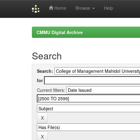
Home
Browse
Help
Skip
navigation
CMMU Digital Archive
Search
Search:
for
Current filters: