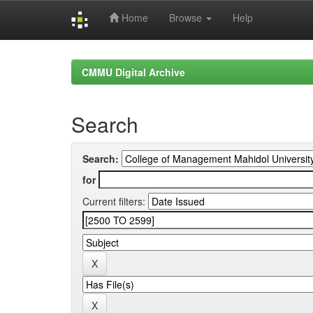
Home
Browse
Help
Skip
navigation
CMMU Digital Archive
Search
Search:
for
Current filters: