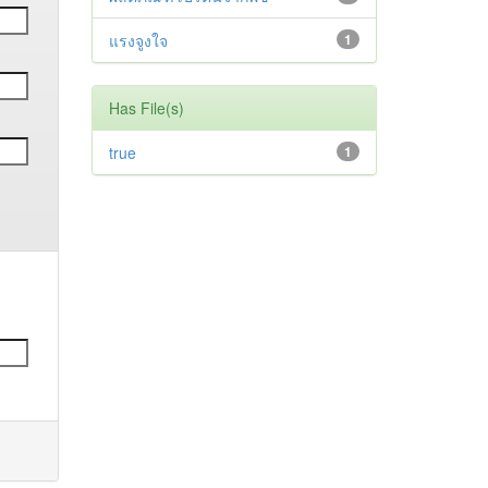
แรงจูงใจ
1
Has File(s)
true
1