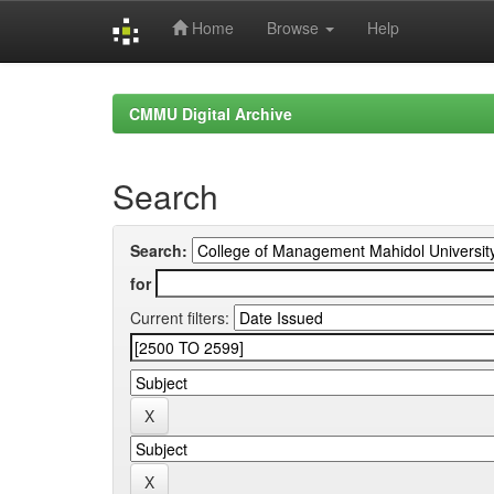
Home
Browse
Help
Skip
navigation
CMMU Digital Archive
Search
Search:
for
Current filters: