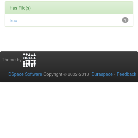
Has File(s)
true
1
Theme by
DSpace Software
Copyright © 2002-2013
Duraspace
-
Feedback