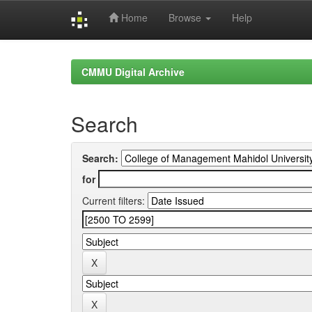
Home
Browse
Help
Skip
navigation
CMMU Digital Archive
Search
Search:
for
Current filters: