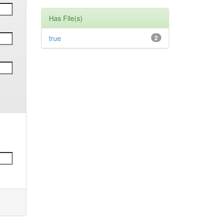
Has File(s)
true
2