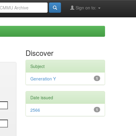
Sign on to:
Discover
Subject
Generation Y
1
Date issued
2566
1