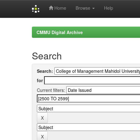
Home
Browse
Help
Skip
navigation
CMMU Digital Archive
Search
Search:
for
Current filters: