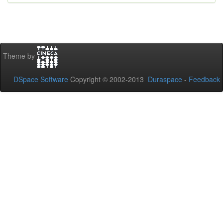
Theme by
DSpace Software
Copyright © 2002-2013
Duraspace
-
Feedback