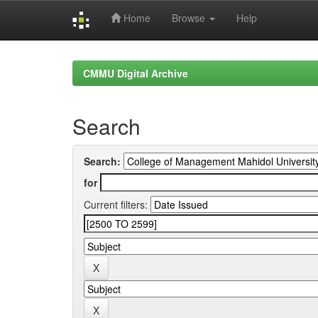
Home
Browse
Help
Skip
navigation
CMMU Digital Archive
Search
Search:
for
Current filters: