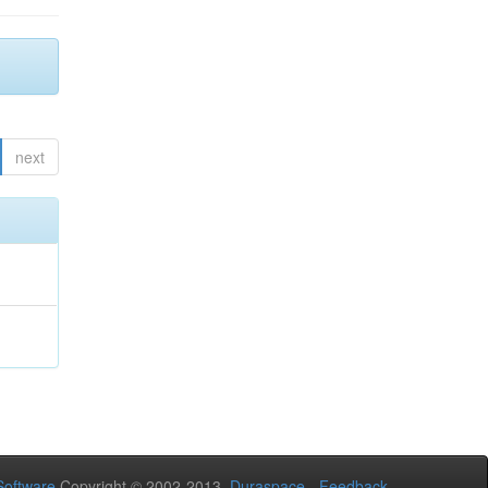
next
oftware
Copyright © 2002-2013
Duraspace
-
Feedback