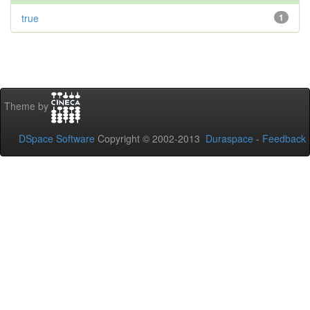
true
1
Theme by
DSpace Software
Copyright © 2002-2013
Duraspace
-
Feedback