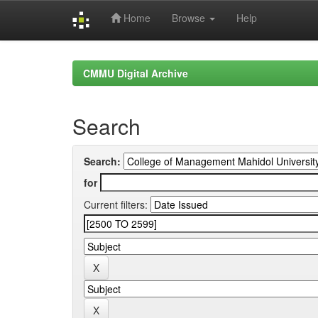
Home
Browse
Help
Skip
navigation
CMMU Digital Archive
Search
Search:
for
Current filters: