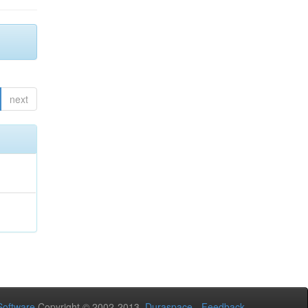
next
oftware
Copyright © 2002-2013
Duraspace
-
Feedback