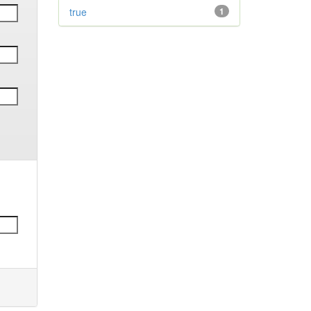
true
1