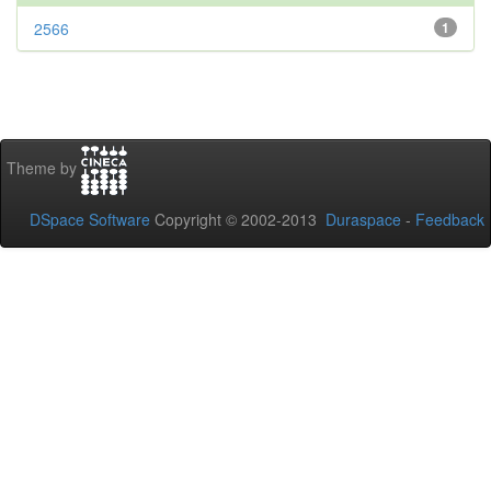
2566
1
Theme by
DSpace Software
Copyright © 2002-2013
Duraspace
-
Feedback