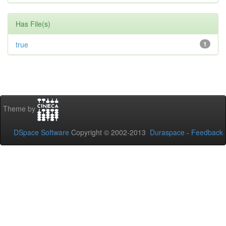
Has File(s)
true
1
Theme by
DSpace Software
Copyright © 2002-2013
Duraspace
-
Feedback