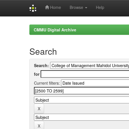
Home
Browse
Help
Skip
navigation
CMMU Digital Archive
Search
Search:
for
Current filters: