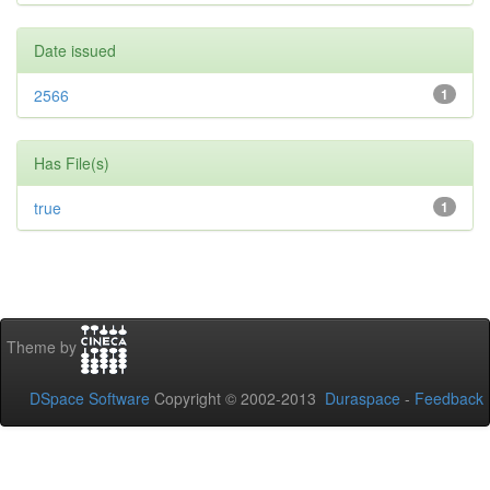
Date issued
2566
1
Has File(s)
true
1
Theme by
DSpace Software
Copyright © 2002-2013
Duraspace
-
Feedback