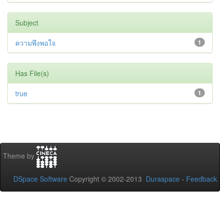
Subject
ความพึงพอใจ
1
Has File(s)
true
1
Theme by
DSpace Software
Copyright © 2002-2013
Duraspace
-
Feedback