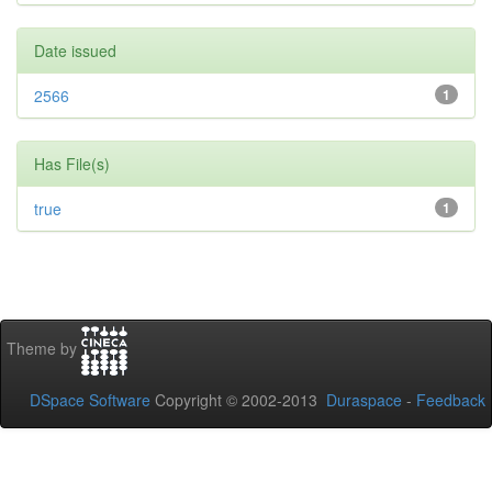
Date issued
2566
1
Has File(s)
true
1
Theme by
DSpace Software
Copyright © 2002-2013
Duraspace
-
Feedback