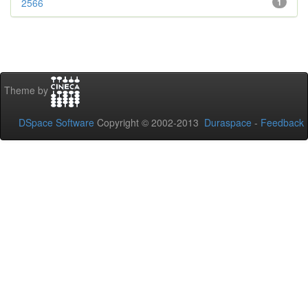
2566
1
Theme by
DSpace Software
Copyright © 2002-2013
Duraspace
-
Feedback