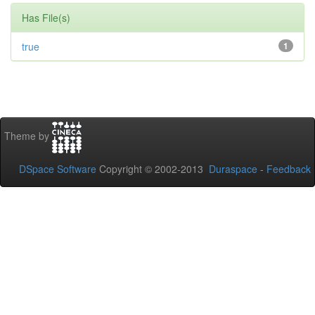
Has File(s)
true
1
Theme by
DSpace Software
Copyright © 2002-2013
Duraspace
-
Feedback