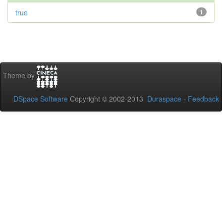
true
1
Theme by
DSpace Software
Copyright © 2002-2013
Duraspace
-
Feedback