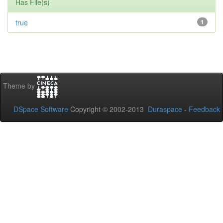
Has File(s)
true
1
Theme by
DSpace Software
Copyright © 2002-2013
Duraspace
-
Feedback