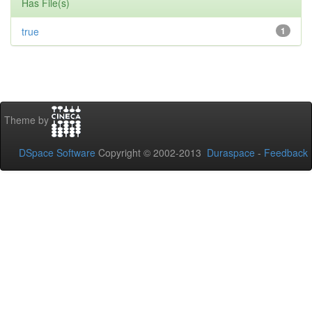
Has File(s)
true
1
Theme by
DSpace Software
Copyright © 2002-2013
Duraspace
-
Feedback