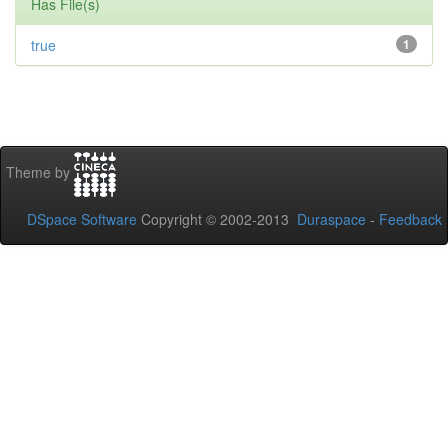
Has File(s)
true
1
Theme by
DSpace Software
Copyright © 2002-2013
Duraspace
-
Feedback