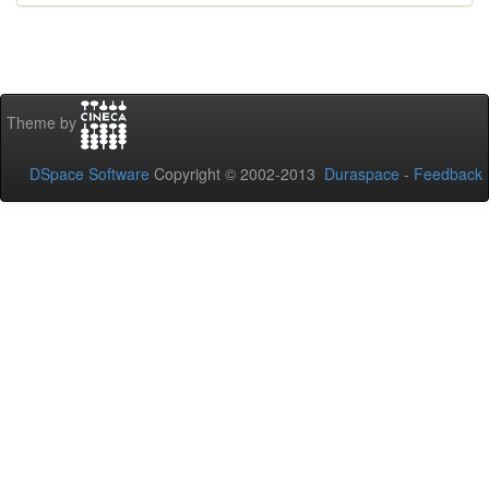
Theme by
DSpace Software
Copyright © 2002-2013
Duraspace
-
Feedback