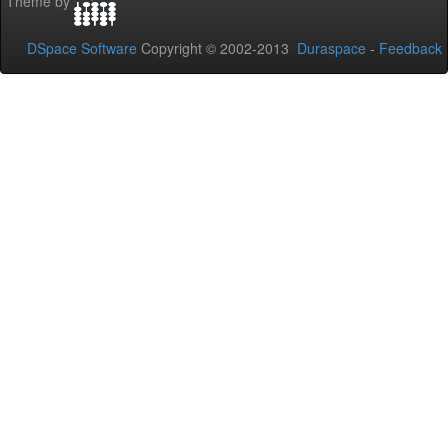
Theme by
DSpace Software
Copyright © 2002-2013
Duraspace
-
Feedback