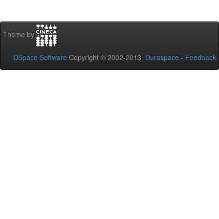
Theme by
DSpace Software
Copyright © 2002-2013
Duraspace
-
Feedback