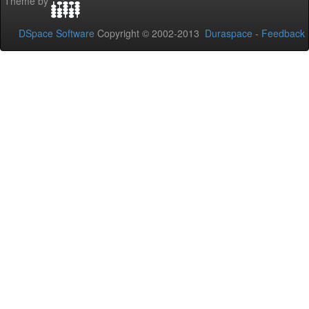
Theme by
DSpace Software
Copyright © 2002-2013
Duraspace
-
Feedback