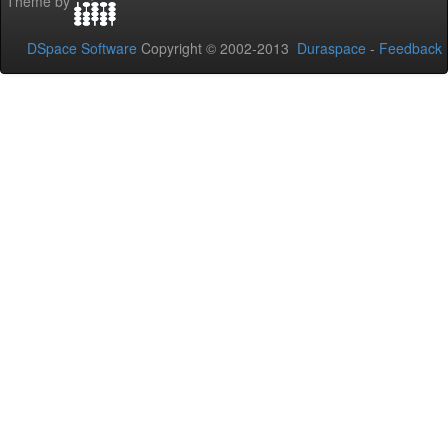
Theme by
DSpace Software
Copyright © 2002-2013
Duraspace
-
Feedback