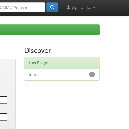
Sign on to:
Discover
Has File(s)
true
1