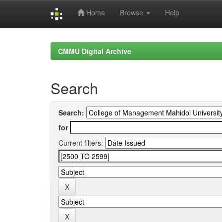
Home
Browse
Help
Skip
navigation
CMMU Digital Archive
Search
Search:
for
Current filters: