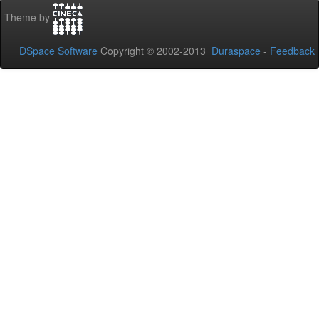
Theme by
DSpace Software
Copyright © 2002-2013
Duraspace
-
Feedback