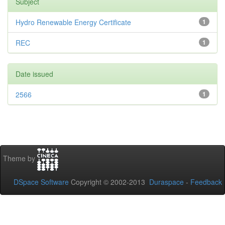
Subject
Hydro Renewable Energy Certificate
1
REC
1
Date issued
2566
1
Theme by
DSpace Software
Copyright © 2002-2013
Duraspace
-
Feedback