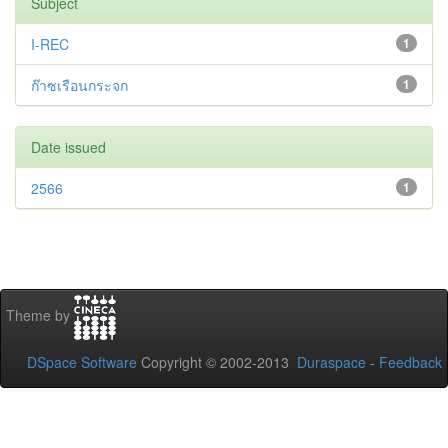
Subject
I-REC
1
ก๊าซเรือนกระจก
1
Date issued
2566
1
Theme by
DSpace Software
Copyright © 2002-2013
Duraspace
-
Feedback