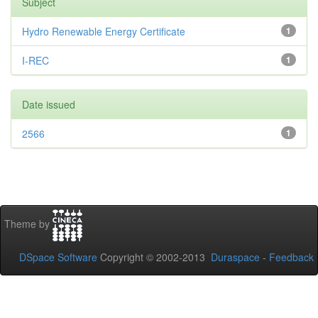
Subject
Hydro Renewable Energy Certificate
1
I-REC
1
Date issued
2566
1
Theme by
DSpace Software
Copyright © 2002-2013
Duraspace
-
Feedback