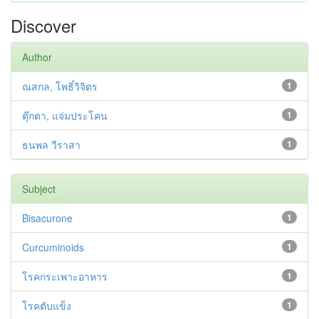
Discover
Author
ณสกล, โพธิ์วิจิตร
1
ตุ๊กตา, แจ่มประโคน
1
ธนพล วีราสา
1
Subject
Bisacurone
1
Curcuminoids
1
โรคกระเพาะอาหาร
1
โรคตับแข็ง
1