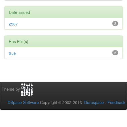
Date issued
2567
2
Has File(s)
true
2
Theme by
DSpace Software
Copyright © 2002-2013
Duraspace
-
Feedback