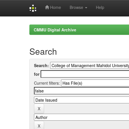
Home
Browse
Help
Skip
navigation
CMMU Digital Archive
Search
Search:
for
Current filters: