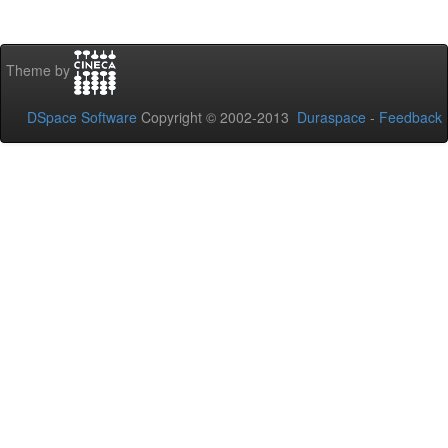
Theme by
DSpace Software
Copyright © 2002-2013
Duraspace
-
Feedback