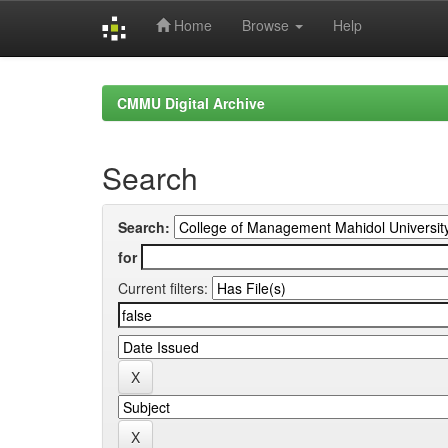
Home
Browse
Help
Skip
navigation
CMMU Digital Archive
Search
Search:
for
Current filters: