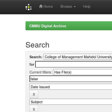
Home
Browse
Help
Skip
navigation
CMMU Digital Archive
Search
Search:
for
Current filters: