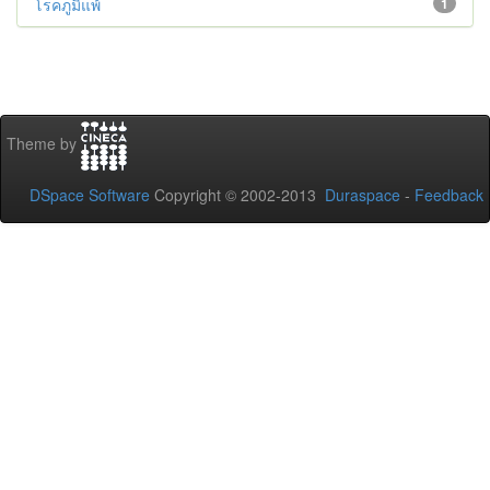
โรคภูมิแพ้
1
Theme by
DSpace Software
Copyright © 2002-2013
Duraspace
-
Feedback