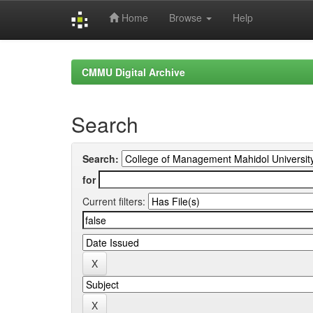
Home
Browse
Help
Skip
navigation
CMMU Digital Archive
Search
Search:
for
Current filters: