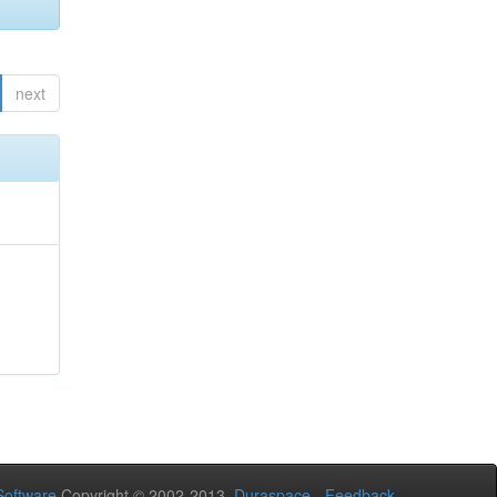
next
oftware
Copyright © 2002-2013
Duraspace
-
Feedback