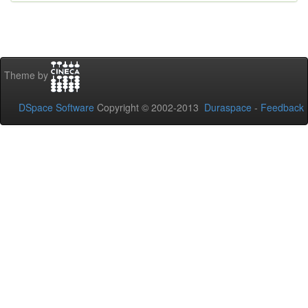
Theme by
DSpace Software
Copyright © 2002-2013
Duraspace
-
Feedback