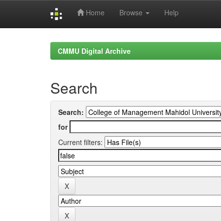
Home
Browse
Help
Skip
navigation
CMMU Digital Archive
Search
Search:
for
Current filters: