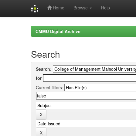
Home
Browse
Help
Skip
navigation
CMMU Digital Archive
Search
Search:
for
Current filters: