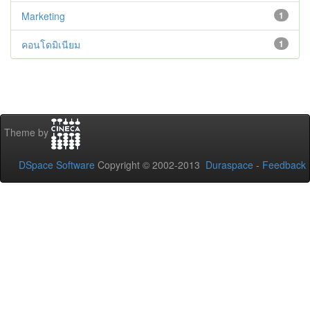
Marketing
1
คอนโดมิเนียม
1
Theme by
DSpace Software
Copyright © 2002-2013
Duraspace
-
Feedback