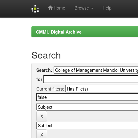
Home
Browse
Help
Skip
navigation
CMMU Digital Archive
Search
Search:
for
Current filters: