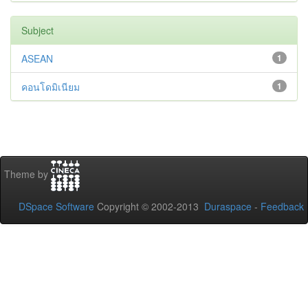
Subject
ASEAN
1
คอนโดมิเนียม
1
Theme by
DSpace Software
Copyright © 2002-2013
Duraspace
-
Feedback