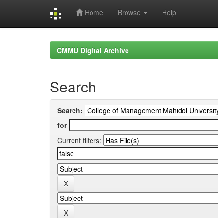
Home
Browse
Help
Skip
navigation
CMMU Digital Archive
Search
Search:
for
Current filters: