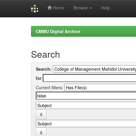
Home
Browse
Help
Skip
navigation
CMMU Digital Archive
Search
Search:
for
Current filters: