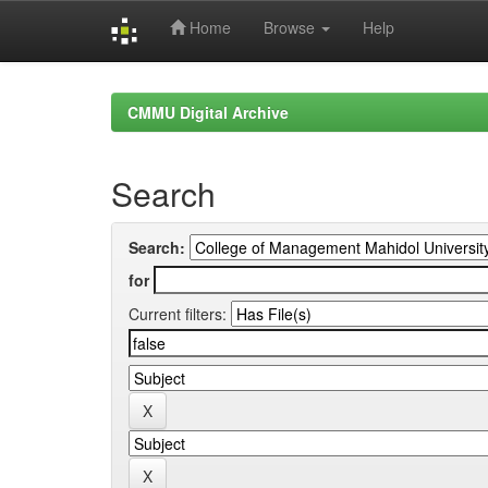
Home
Browse
Help
Skip
navigation
CMMU Digital Archive
Search
Search:
for
Current filters: