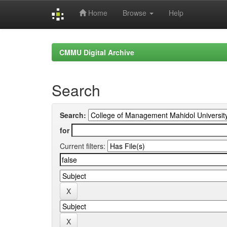
Home
Browse
Help
Skip
navigation
CMMU Digital Archive
Search
Search:
for
Current filters: